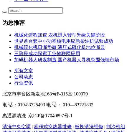
为您推荐
机械化进程加速 农机进入转型升级关键阶段
世界首台套中小功率核电用应急柴油机试验成功
机械硫化机日渐势微 液压式硫化机地位渐显
三阶段成功探索工业物联网应用
加码机器人研发制造 国产机器人寻机突围低端市场
所有文章
公司动态
行业资讯
北京市丰台区新发地168号F-315室 100070
电 话：010-83725493 电 话： 010—83721832
惠通源清洗 京ICP备17040897号-1
清洗中央空调
|
容积式换热器维修
|
板换清洗维修
|
制冷机组